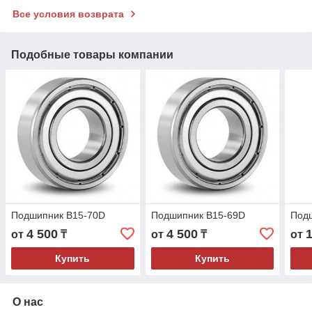
Все условия возврата
Подобные товары компании
Подшипник B15-70D
Подшипник B15-69D
Под
4 500
4 500
от
₸
от
₸
от
Купить
Купить
О нас