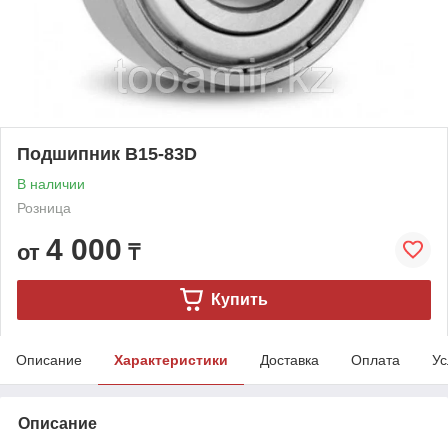
Подшипник B15-83D
В наличии
Розница
4 000
от
₸
Купить
Описание
Характеристики
Доставка
Оплата
Ус
Описание