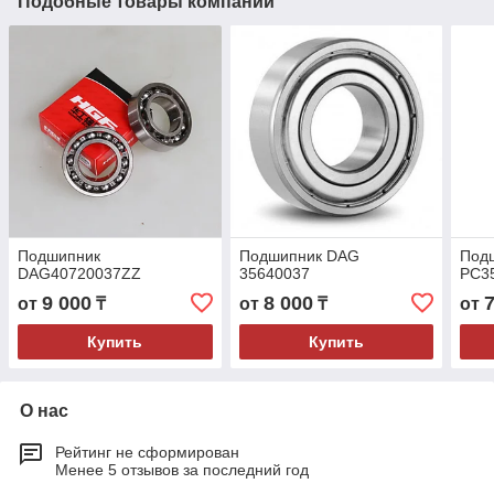
Подобные товары компании
Подшипник
Подшипник DAG
Под
DAG40720037ZZ
35640037
PC3
9 000
8 000
от
₸
от
₸
от
Купить
Купить
О нас
Рейтинг не сформирован
Менее 5 отзывов за последний год