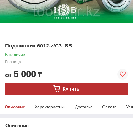
Подшипник 6012-z/C3 ISB
В наличии
Розница
5 000
от
₸
Купить
Описание
Характеристики
Доставка
Оплата
Усл
Описание