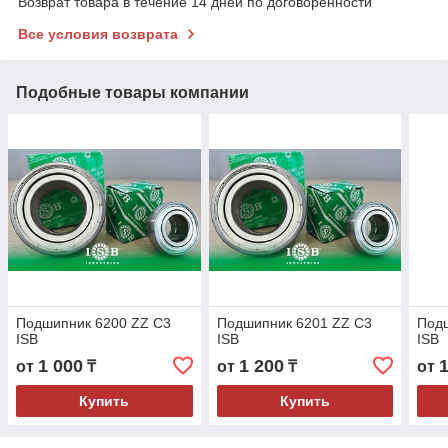
Возврат товара в течение 14 дней по договоренности
Все условия возврата
Подобные товары компании
Подшипник 6200 ZZ C3
Подшипник 6201 ZZ C3
Под
ISB
ISB
ISB
1 000
1 200
от
₸
от
₸
от
Купить
Купить