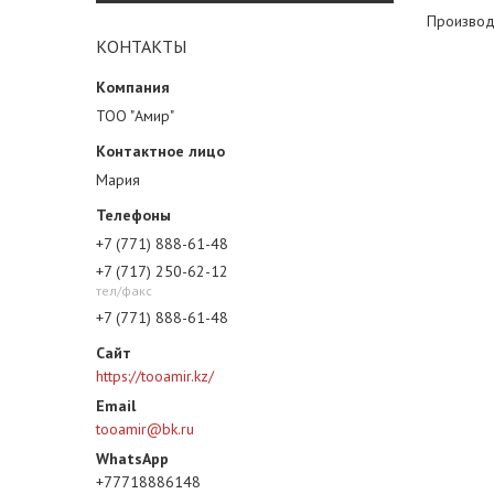
Производ
КОНТАКТЫ
ТОО "Амир"
Мария
+7 (771) 888-61-48
+7 (717) 250-62-12
тел/факс
+7 (771) 888-61-48
https://tooamir.kz/
tooamir@bk.ru
+77718886148