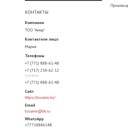
Производ
КОНТАКТЫ
ТОО "Амир"
Мария
+7 (771) 888-61-48
+7 (717) 250-62-12
тел/факс
+7 (771) 888-61-48
https://tooamir.kz/
tooamir@bk.ru
+77718886148