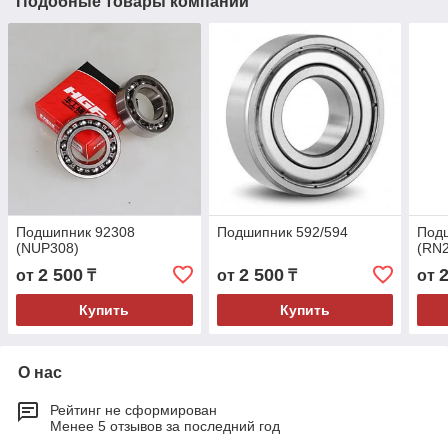
Подобные товары компании
Подшипник 92308
Подшипник 592/594
Под
(NUP308)
(RN
2 500
2 500
от
₸
от
₸
от
Купить
Купить
О нас
Рейтинг не сформирован
Менее 5 отзывов за последний год