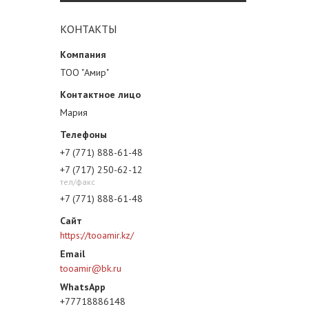
КОНТАКТЫ
ТОО "Амир"
Мария
+7 (771) 888-61-48
+7 (717) 250-62-12
тел/факс
+7 (771) 888-61-48
https://tooamir.kz/
tooamir@bk.ru
+77718886148