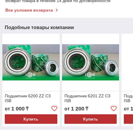
Возврат товара в течение 14 дней по договоренности
Все условия возврата
Подобные товары компании
Подшипник 6200 ZZ C3
Подшипник 6201 ZZ C3
Под
ISB
ISB
ISB
1 000
1 200
от
₸
от
₸
от
Купить
Купить