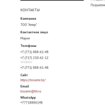
Подшипни
КОНТАКТЫ
ТОО "Амир"
Мария
+7 (771) 888-61-48
+7 (717) 250-62-12
тел/факс
+7 (771) 888-61-48
https://tooamir.kz/
tooamir@bk.ru
+77718886148