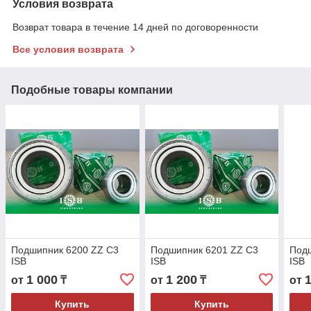
Условия возврата
Возврат товара в течение 14 дней по договоренности
Все условия возврата
Подобные товары компании
Подшипник 6200 ZZ C3
Подшипник 6201 ZZ C3
Под
ISB
ISB
ISB
1 000
1 200
от
₸
от
₸
от
Купить
Купить