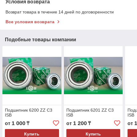
Условия возврата
Возврат товара в течение 14 дней по договоренности
Все условия возврата
Подобные товары компании
Подшипник 6200 ZZ C3
Подшипник 6201 ZZ C3
Под
ISB
ISB
ISB
1 000
1 200
от
₸
от
₸
от
Купить
Купить