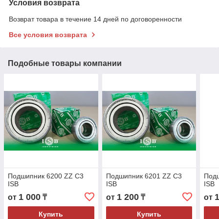
Условия возврата
Возврат товара в течение 14 дней по договоренности
Все условия возврата
Подобные товары компании
Подшипник 6200 ZZ C3
Подшипник 6201 ZZ C3
Под
ISB
ISB
ISB
1 000
1 200
от
₸
от
₸
от
Купить
Купить