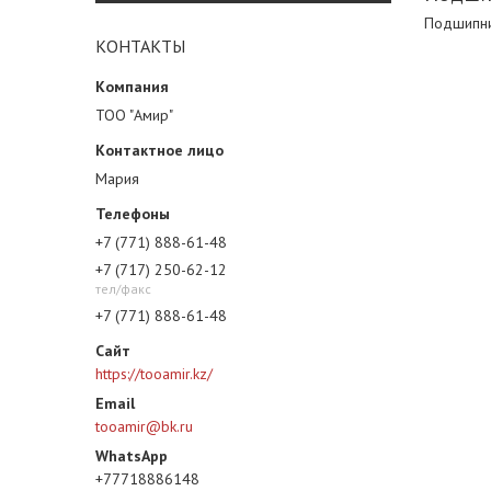
Подшипни
КОНТАКТЫ
ТОО "Амир"
Мария
+7 (771) 888-61-48
+7 (717) 250-62-12
тел/факс
+7 (771) 888-61-48
https://tooamir.kz/
tooamir@bk.ru
+77718886148