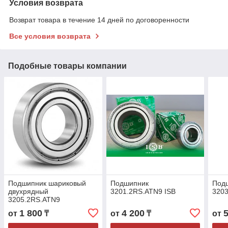
Условия возврата
Возврат товара в течение 14 дней по договоренности
Все условия возврата
Подобные товары компании
Подшипник шариковый
Подшипник
Под
двухрядный
3201.2RS.ATN9 ISB
3203
3205.2RS.ATN9
25x52x20,6
1 800
4 200
от
₸
от
₸
от