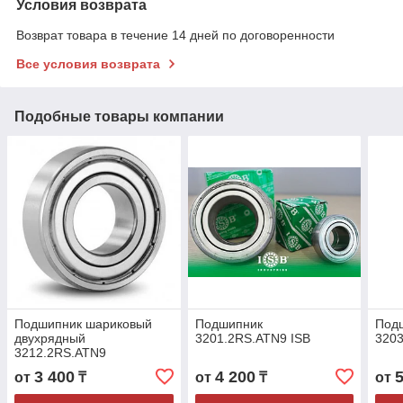
Условия возврата
Возврат товара в течение 14 дней по договоренности
Все условия возврата
Подобные товары компании
Подшипник шариковый
Подшипник
Под
двухрядный
3201.2RS.ATN9 ISB
3203
3212.2RS.ATN9
60x110x36,5
3 400
4 200
от
₸
от
₸
от