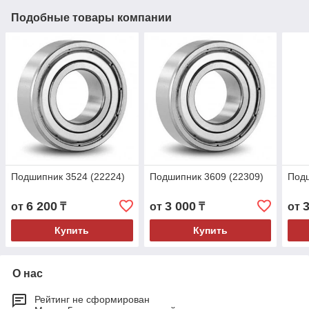
Подобные товары компании
Подшипник 3524 (22224)
Подшипник 3609 (22309)
Подш
6 200
3 000
от
₸
от
₸
от
Купить
Купить
О нас
Рейтинг не сформирован