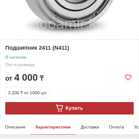
Подшипник 2411 (N411)
В наличии
Опт и розница
4 000
от
₸
3 200 ₸
от 1000 шт.
Купить
Описание
Характеристики
Доставка
Оплата
Ус