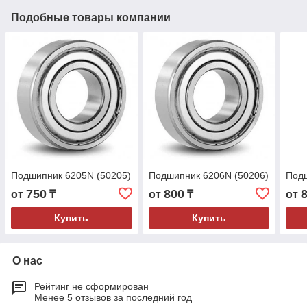
Подобные товары компании
Подшипник 6205N (50205)
Подшипник 6206N (50206)
Подш
750
800
от
₸
от
₸
от
Купить
Купить
О нас
Рейтинг не сформирован
Менее 5 отзывов за последний год