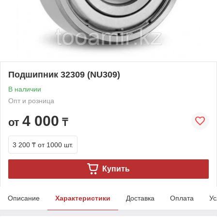
Подшипник 32309 (NU309)
В наличии
Опт и розница
4 000
от
₸
3 200 ₸
от 1000 шт.
Купить
Описание
Характеристики
Доставка
Оплата
Ус