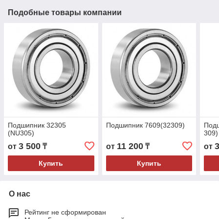
Подобные товары компании
Подшипник 32305
Подшипник 7609(32309)
Под
(NU305)
309)
3 500
11 200
от
₸
от
₸
от
Купить
Купить
О нас
Рейтинг не сформирован