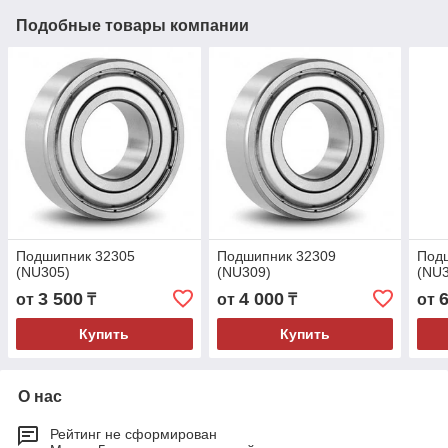
Подобные товары компании
Подшипник 32305
Подшипник 32309
Под
(NU305)
(NU309)
(NU
3 500
4 000
от
₸
от
₸
от
Купить
Купить
О нас
Рейтинг не сформирован