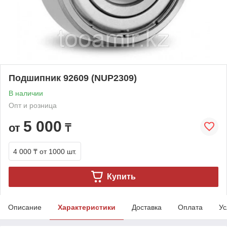
Подшипник 92609 (NUP2309)
В наличии
Опт и розница
5 000
от
₸
4 000 ₸
от 1000 шт.
Купить
Описание
Характеристики
Доставка
Оплата
Ус