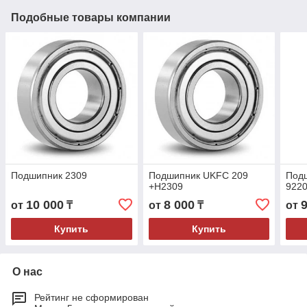
Подобные товары компании
Подшипник 2309
Подшипник UKFC 209
Под
+H2309
922
10 000
8 000
от
₸
от
₸
от
Купить
Купить
О нас
Рейтинг не сформирован