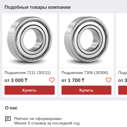
Подобные товары компании
Подшипник 7211 (30211)
Подшипник 7306 (30306)
Подш
3 000
1 700
от
₸
от
₸
от
Купить
Купить
О нас
Рейтинг не сформирован
Менее 5 отзывов за последний год