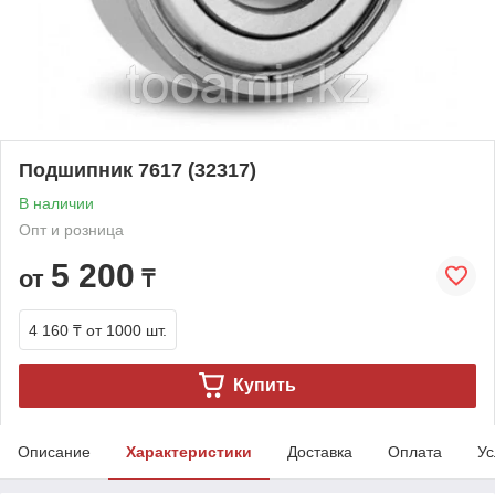
Подшипник 7617 (32317)
В наличии
Опт и розница
5 200
от
₸
4 160 ₸
от 1000 шт.
Купить
Описание
Характеристики
Доставка
Оплата
Ус