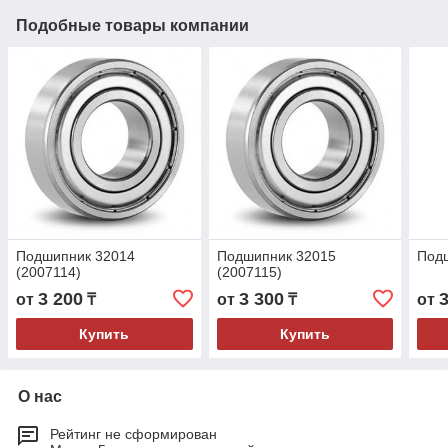
Подобные товары компании
Подшипник 32014
Подшипник 32015
Под
(2007114)
(2007115)
3 200
3 300
от
₸
от
₸
от
Купить
Купить
О нас
Рейтинг не сформирован