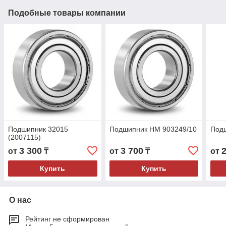
Подобные товары компании
Подшипник 32015
Подшипник HM 903249/10
Под
(2007115)
3 300
3 700
от
₸
от
₸
от
Купить
Купить
О нас
Рейтинг не сформирован