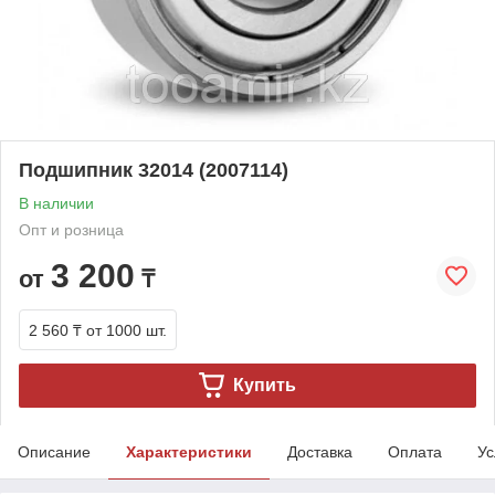
Подшипник 32014 (2007114)
В наличии
Опт и розница
3 200
от
₸
2 560 ₸
от 1000 шт.
Купить
Описание
Характеристики
Доставка
Оплата
Ус