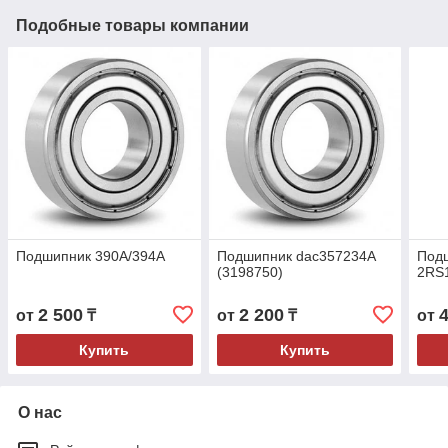
Подобные товары компании
Подшипник 390A/394A
Подшипник dac357234A
Подш
(3198750)
2RS
2 500
2 200
от
₸
от
₸
от
Купить
Купить
О нас