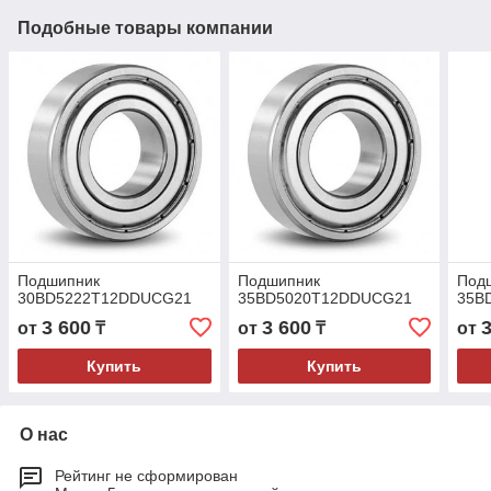
Подобные товары компании
Подшипник
Подшипник
Под
30BD5222T12DDUCG21
35BD5020T12DDUCG21
35B
3 600
3 600
от
₸
от
₸
от
Купить
Купить
О нас
Рейтинг не сформирован