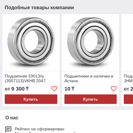
Подобные товары компании
Подшипник 33013/q
Подшипники в наличии в
Под
(3007113)VKHB 2047
Астане
JHM
9 300
10
от
₸
₸
от
Купить
Купить
О нас
Рейтинг не сформирован