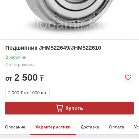
Подшипник JHM522649/JHM522610
В наличии
Опт и розница
2 500
от
₸
2 000 ₸
от 1000 шт.
Купить
Описание
Характеристики
Доставка
Оплата
Ус