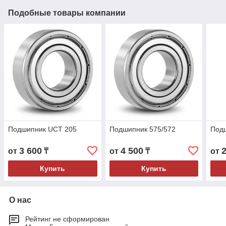
Подобные товары компании
Подшипник UCT 205
Подшипник 575/572
Под
3 600
4 500
от
₸
от
₸
от
Купить
Купить
О нас
Рейтинг не сформирован