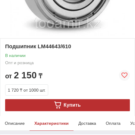
Подшипник LM44643/610
В наличии
Опт и розница
2 150
от
₸
1 720 ₸
от 1000 шт.
Купить
Описание
Характеристики
Доставка
Оплата
Ус