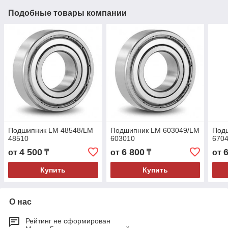
Подобные товары компании
Подшипник LM 48548/LM
Подшипник LM 603049/LM
Под
48510
603010
6704
4 500
6 800
от
₸
от
₸
от
Купить
Купить
О нас
Рейтинг не сформирован