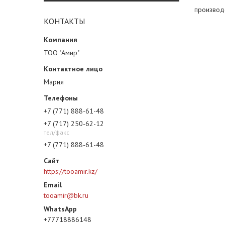
производ
КОНТАКТЫ
ТОО "Амир"
Мария
+7 (771) 888-61-48
+7 (717) 250-62-12
тел/факс
+7 (771) 888-61-48
https://tooamir.kz/
tooamir@bk.ru
+77718886148