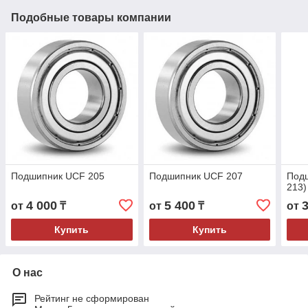
Подобные товары компании
Подшипник UCF 205
Подшипник UCF 207
Под
213)
4 000
5 400
от
₸
от
₸
от
Купить
Купить
О нас
Рейтинг не сформирован