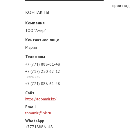
производ
КОНТАКТЫ
ТОО "Амир"
Мария
+7 (771) 888-61-48
+7 (717) 250-62-12
тел/факс
+7 (771) 888-61-48
https://tooamir.kz/
tooamir@bk.ru
+77718886148