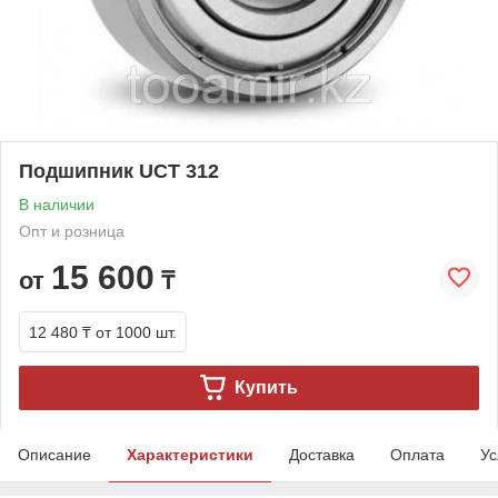
Подшипник UCТ 312
В наличии
Опт и розница
15 600
от
₸
12 480 ₸
от 1000 шт.
Купить
Описание
Характеристики
Доставка
Оплата
Ус