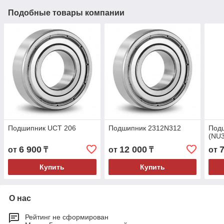
Подобные товары компании
Подшипник UCТ 206
Подшипник 2312N312
Под
(NU
6 900
12 000
от
₸
от
₸
от
Купить
Купить
О нас
Рейтинг не сформирован