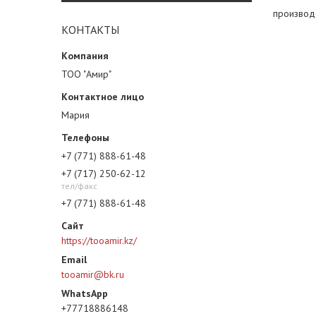
производ
КОНТАКТЫ
ТОО "Амир"
Мария
+7 (771) 888-61-48
+7 (717) 250-62-12
тел/факс
+7 (771) 888-61-48
https://tooamir.kz/
tooamir@bk.ru
+77718886148