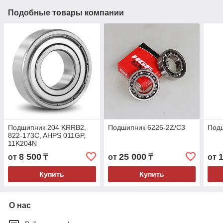
Подобные товары компании
Подшипник 204 KRRB2,
Подшипник 6226-2Z/C3
Под
822-173C, AHPS 011GP,
11K204N
8 500
25 000
от
₸
от
₸
от
Купить
Купить
О нас