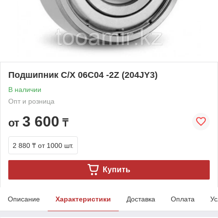
Подшипник C/X 06C04 -2Z (204JY3)
В наличии
Опт и розница
3 600
от
₸
2 880 ₸
от 1000 шт.
Купить
Описание
Характеристики
Доставка
Оплата
Ус