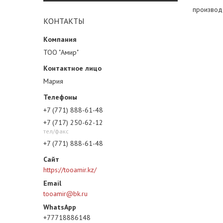
производ
КОНТАКТЫ
ТОО "Амир"
Мария
+7 (771) 888-61-48
+7 (717) 250-62-12
тел/факс
+7 (771) 888-61-48
https://tooamir.kz/
tooamir@bk.ru
+77718886148