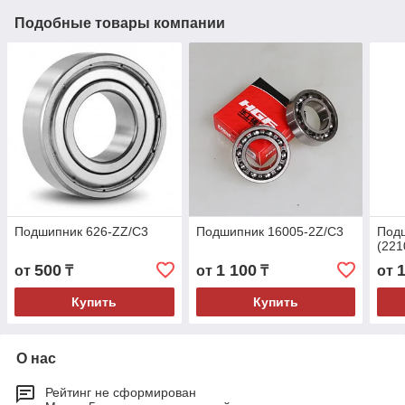
Подобные товары компании
Подшипник 626-ZZ/C3
Подшипник 16005-2Z/C3
Под
(221
500
1 100
от
₸
от
₸
от
Купить
Купить
О нас
Рейтинг не сформирован