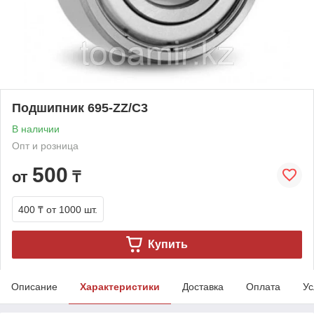
Подшипник 695-ZZ/C3
В наличии
Опт и розница
500
от
₸
400 ₸
от 1000 шт.
Купить
Описание
Характеристики
Доставка
Оплата
Ус