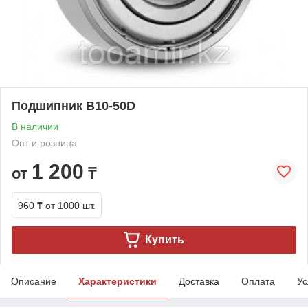
Подшипник B10-50D
В наличии
Опт и розница
1 200
от
₸
960 ₸
от 1000 шт.
Купить
Описание
Характеристики
Доставка
Оплата
Ус