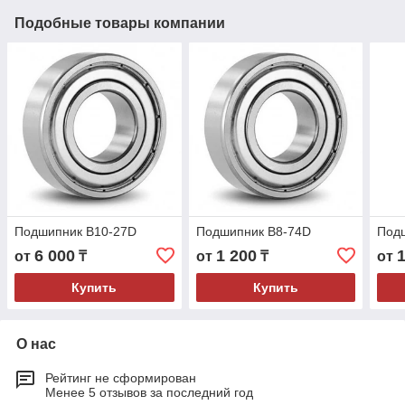
Подобные товары компании
Подшипник B10-27D
Подшипник B8-74D
Под
6 000
1 200
от
₸
от
₸
от
Купить
Купить
О нас
Рейтинг не сформирован
Менее 5 отзывов за последний год