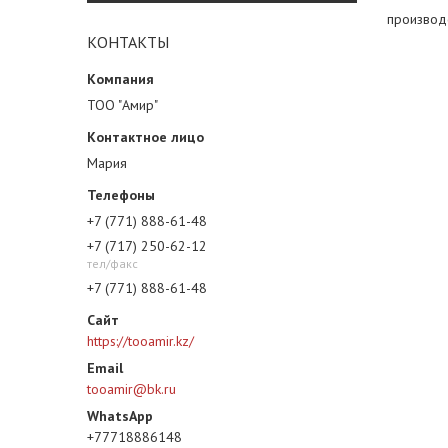
производ
КОНТАКТЫ
ТОО "Амир"
Мария
+7 (771) 888-61-48
+7 (717) 250-62-12
тел/факс
+7 (771) 888-61-48
https://tooamir.kz/
tooamir@bk.ru
+77718886148