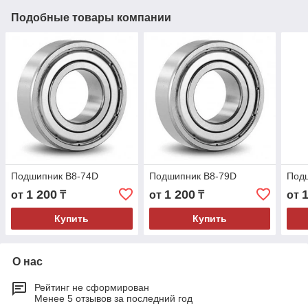
Подобные товары компании
Подшипник B8-74D
Подшипник B8-79D
Под
1 200
1 200
от
₸
от
₸
от
Купить
Купить
О нас
Рейтинг не сформирован
Менее 5 отзывов за последний год