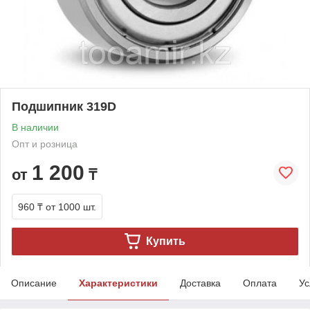
Подшипник 319D
В наличии
Опт и розница
1 200
от
₸
960 ₸
от 1000 шт.
Купить
Описание
Характеристики
Доставка
Оплата
Ус