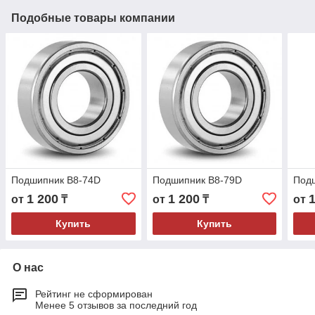
Подобные товары компании
Подшипник B8-74D
Подшипник B8-79D
Под
1 200
1 200
от
₸
от
₸
от
Купить
Купить
О нас
Рейтинг не сформирован
Менее 5 отзывов за последний год