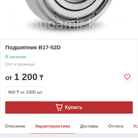
Подшипник B17-52D
В наличии
Опт и розница
1 200
от
₸
960 ₸
от 1000 шт.
Купить
Описание
Характеристики
Доставка
Оплата
Ус