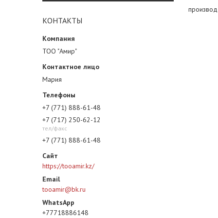
производ
КОНТАКТЫ
ТОО "Амир"
Мария
+7 (771) 888-61-48
+7 (717) 250-62-12
тел/факс
+7 (771) 888-61-48
https://tooamir.kz/
tooamir@bk.ru
+77718886148