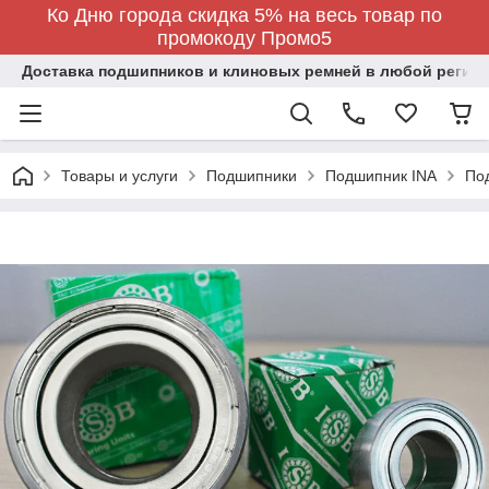
Ко Дню города скидка 5% на весь товар по
промокоду Промо5
Доставка подшипников и клиновых ремней в любой регион
Товары и услуги
Подшипники
Подшипник INA
По