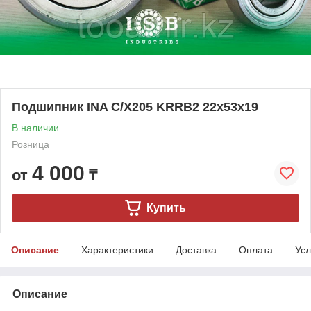
Подшипник INA C/X205 KRRB2 22x53x19
В наличии
Розница
4 000
от
₸
Купить
Описание
Характеристики
Доставка
Оплата
Усл
Описание