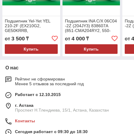
Подшипник Yel-Yet YEL
Подшипник INA C/X 06C04
Подш
210-2F (EX210G2,
-2Z (204JY3) 838607A
-2Z 
GE50KRRB,
(851-CMA204RY2, 550-
216429.0,84998747,M-
302, 820-003C, 822-011C,
3 500
4 000
от
₸
от
₸
от
UEL210D1)
AA21480, GA2014,
50x90x49,2/62,7
Купить
Купить
О нас
Рейтинг не сформирован
Менее 5 отзывов за последний год
Работает с 12.10.2015
г. Астана
Проспект Н.Тлендиева, 15/1, Астана, Казахстан
Контакты
Сегодня работает с 09:30 до 18:30