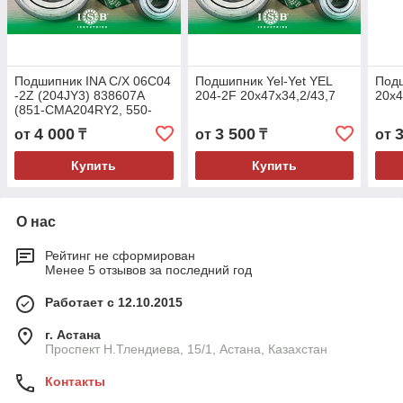
Подшипник INA C/X 06C04
Подшипник Yel-Yet YEL
Подш
-2Z (204JY3) 838607A
204-2F 20x47x34,2/43,7
20x4
(851-CMA204RY2, 550-
302, 820-003C, 822-011C,
4 000
3 500
от
₸
от
₸
от
AA21480, GA2014,
Купить
Купить
О нас
Рейтинг не сформирован
Менее 5 отзывов за последний год
Работает с 12.10.2015
г. Астана
Проспект Н.Тлендиева, 15/1, Астана, Казахстан
Контакты