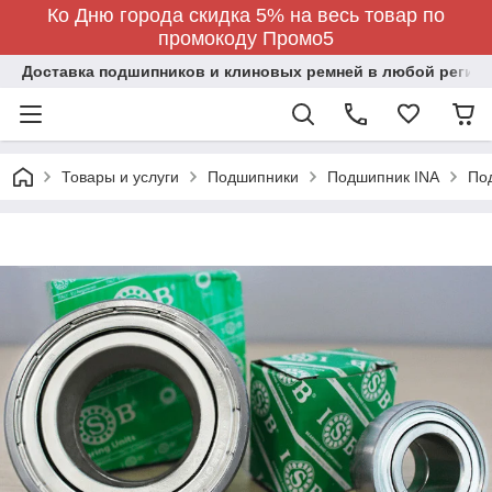
Ко Дню города скидка 5% на весь товар по
промокоду Промо5
Доставка подшипников и клиновых ремней в любой регион
Товары и услуги
Подшипники
Подшипник INA
По