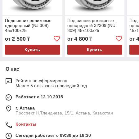
Подшипник роликовые
Подшипник роликовые
Под
однорядный (NJ 309)
однорядный 32309 (NU
одно
45x100x25
309) 45x100x25
45x
2 500
4 800
от
₸
от
₸
от
Купить
Купить
О нас
Рейтинг не сформирован
Менее 5 отзывов за последний год
Работает с 12.10.2015
г. Астана
Проспект Н.Тлендиева, 15/1, Астана, Казахстан
Контакты
Сегодня работает с 09:30 до 18:30