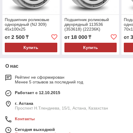
Подшипник роликовые
Подшипник роликовый
Под
однорядный (NJ 309)
двухрядный 113536
одно
45x100x25
(353618) (22236K)
70x
100x215x73
2 500
18 000
от
₸
от
₸
от
Купить
Купить
О нас
Рейтинг не сформирован
Менее 5 отзывов за последний год
Работает с 12.10.2015
г. Астана
Проспект Н.Тлендиева, 15/1, Астана, Казахстан
Контакты
Сегодня выходной