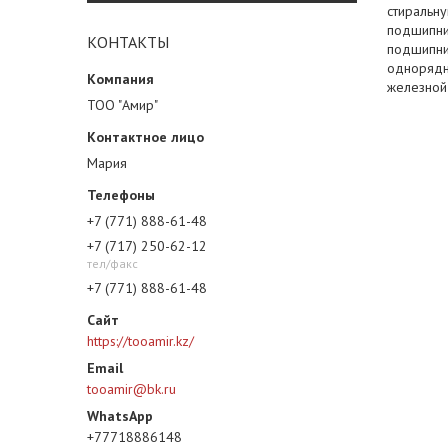
стиральн
подшипни
КОНТАКТЫ
подшипни
однорядны
железной
ТОО "Амир"
Мария
+7 (771) 888-61-48
+7 (717) 250-62-12
тел/факс
+7 (771) 888-61-48
https://tooamir.kz/
tooamir@bk.ru
+77718886148