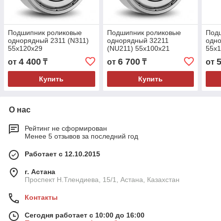
Подшипник роликовые
Подшипник роликовые
Под
однорядный 2311 (N311)
однорядный 32211
одн
55x120x29
(NU211) 55x100x21
55x
4 400
6 700
от
₸
от
₸
от
Купить
Купить
О нас
Рейтинг не сформирован
Менее 5 отзывов за последний год
Работает с 12.10.2015
г. Астана
Проспект Н.Тлендиева, 15/1, Астана, Казахстан
Контакты
Сегодня работает с 10:00 до 16:00