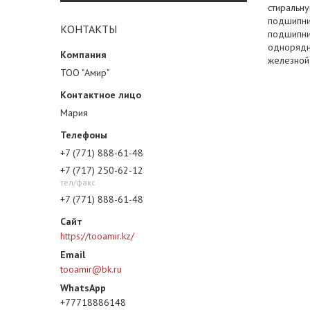
стиральн
подшипни
КОНТАКТЫ
подшипни
однорядны
железной
ТОО "Амир"
Мария
+7 (771) 888-61-48
+7 (717) 250-62-12
тел/факс
+7 (771) 888-61-48
https://tooamir.kz/
tooamir@bk.ru
+77718886148