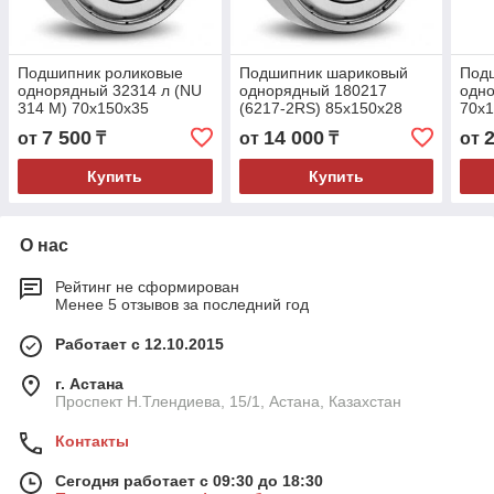
Подшипник роликовые
Подшипник шариковый
Под
однорядный 32314 л (NU
однорядный 180217
одно
314 М) 70x150x35
(6217-2RS) 85x150x28
70x
7 500
14 000
от
₸
от
₸
от
Купить
Купить
О нас
Рейтинг не сформирован
Менее 5 отзывов за последний год
Работает с 12.10.2015
г. Астана
Проспект Н.Тлендиева, 15/1, Астана, Казахстан
Контакты
Сегодня работает с 09:30 до 18:30